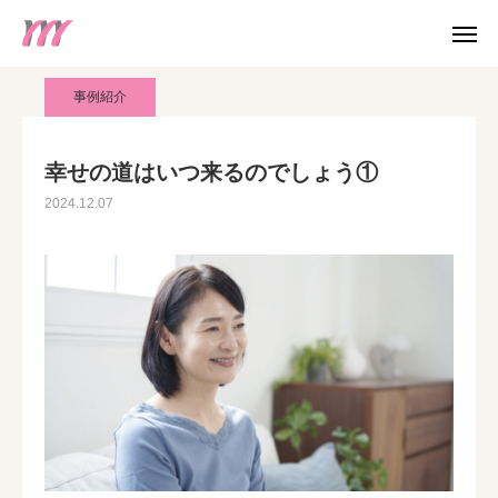
blog
事例紹介
幸せの道はいつ来るのでしょう①
事例紹介
WEB 予約
幸せの道はいつ来るのでしょう①
2024.12.07
電話予約
友だち追加
アクセス
お知らせ
みらいのカウンセリング
個人カウンセリング
産業カウンセラー