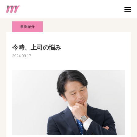
blog
事例紹介
今時、上司の悩み
事例紹介
WEB 予約
今時、上司の悩み
2024.09.17
電話予約
友だち追加
アクセス
お知らせ
みらいのカウンセリング
個人カウンセリング
産業カウンセラー