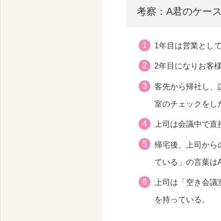
考察：A君のケー
1年目は営業とし
2年目になりお客
客先から帰社し、
室のチェックをし
上司は会議中で直
帰宅後、上司から
ている」の言葉は
上司は「空き会議
を持っている。