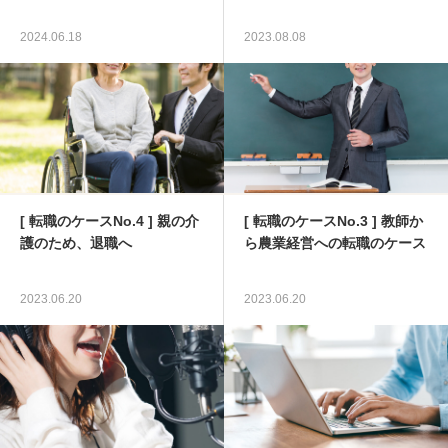
ブログ
2024.06.18
2023.08.08
会社情報
[ 転職のケースNo.4 ] 親の介
[ 転職のケースNo.3 ] 教師か
護のため、退職へ
ら農業経営への転職のケース
2023.06.20
2023.06.20