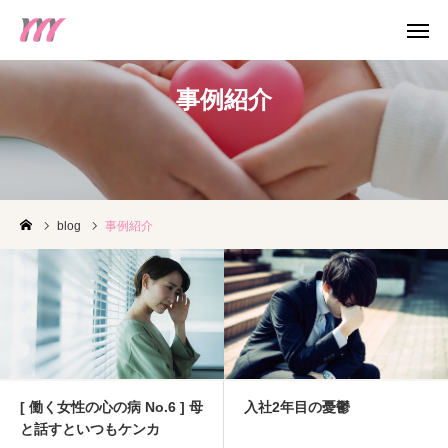
事例紹介
WEB 予約
電話予約
友だち追加
blog
事例紹介
アクセス
お知らせ
みらいのカウンセリング
個人カウンセリング
[ 働く女性の心の病 No.6 ] 母
入社2年目の憂鬱
と話すといつもケンカ
産業カウンセラー